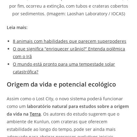
por fim, ocorreu a extinção, com tubos e crateras cobertos
por sedimentos. (Imagem: Laoshan Laboratory / IOCAS)
Leia mais:
8 animais com habilidades que parecem superpoderes
O que significa “enriquecer urânio?” Entenda polêmica
com o Irã
O mundo está pronto para uma tempestade solar
catastrófica?
Origem da vida e potencial ecológico
Assim como o Lost City, o novo sistema poderá funcionar
como um
laboratório natural para estudos sobre a origem
da vida na
Terra
. Os autores do estudo sugerem que o
ambiente de Kunlun, com crateras que oferecem
estabilidade ao longo do tempo, pode ser ainda mais
adequado para abrigar processos evolutivos iniciais.