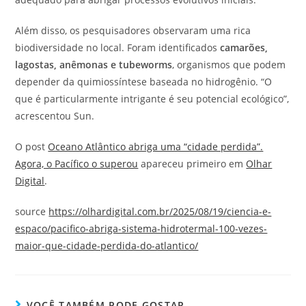
Além disso, os pesquisadores observaram uma rica
biodiversidade no local. Foram identificados
camarões,
lagostas, anêmonas e tubeworms
, organismos que podem
depender da quimiossíntese baseada no hidrogênio. “O
que é particularmente intrigante é seu potencial ecológico”,
acrescentou Sun.
O post
Oceano Atlântico abriga uma “cidade perdida”.
Agora, o Pacífico o superou
apareceu primeiro em
Olhar
Digital
.
source
https://olhardigital.com.br/2025/08/19/ciencia-e-
espaco/pacifico-abriga-sistema-hidrotermal-100-vezes-
maior-que-cidade-perdida-do-atlantico/
VOCÊ TAMBÉM PODE GOSTAR