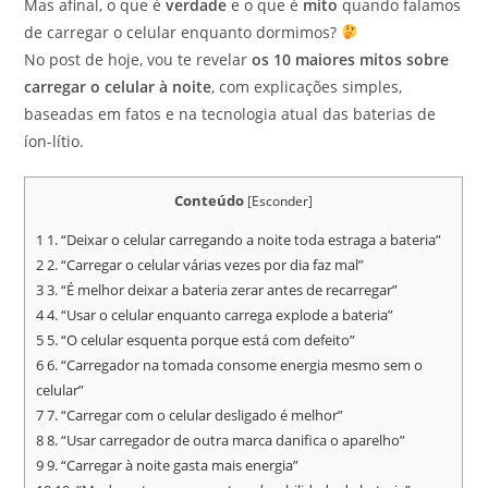
Mas afinal, o que é
verdade
e o que é
mito
quando falamos
de carregar o celular enquanto dormimos?
No post de hoje, vou te revelar
os 10 maiores mitos sobre
carregar o celular à noite
, com explicações simples,
baseadas em fatos e na tecnologia atual das baterias de
íon-lítio.
Conteúdo
[
Esconder
]
1
1. “Deixar o celular carregando a noite toda estraga a bateria”
2
2. “Carregar o celular várias vezes por dia faz mal”
3
3. “É melhor deixar a bateria zerar antes de recarregar”
4
4. “Usar o celular enquanto carrega explode a bateria”
5
5. “O celular esquenta porque está com defeito”
6
6. “Carregador na tomada consome energia mesmo sem o
celular”
7
7. “Carregar com o celular desligado é melhor”
8
8. “Usar carregador de outra marca danifica o aparelho”
9
9. “Carregar à noite gasta mais energia”