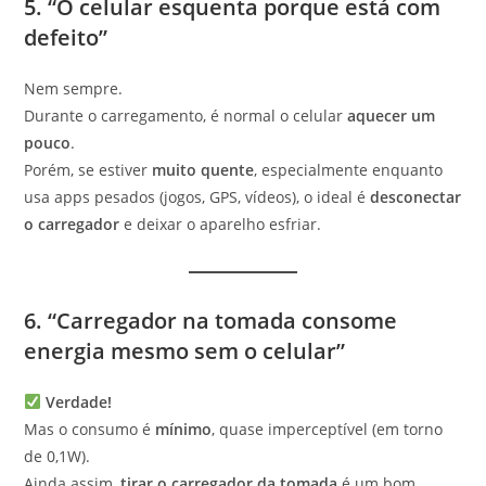
5. “O celular esquenta porque está com
defeito”
Nem sempre.
Durante o carregamento, é normal o celular
aquecer um
pouco
.
Porém, se estiver
muito quente
, especialmente enquanto
usa apps pesados (jogos, GPS, vídeos), o ideal é
desconectar
o carregador
e deixar o aparelho esfriar.
6. “Carregador na tomada consome
energia mesmo sem o celular”
Verdade!
Mas o consumo é
mínimo
, quase imperceptível (em torno
de 0,1W).
Ainda assim,
tirar o carregador da tomada
é um bom